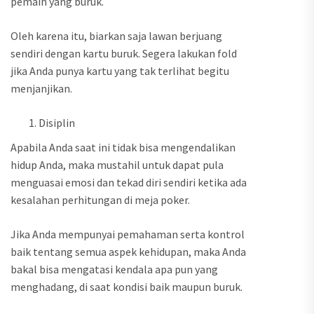
pemain yang buruk.
Oleh karena itu, biarkan saja lawan berjuang
sendiri dengan kartu buruk. Segera lakukan fold
jika Anda punya kartu yang tak terlihat begitu
menjanjikan.
Disiplin
Apabila Anda saat ini tidak bisa mengendalikan
hidup Anda, maka mustahil untuk dapat pula
menguasai emosi dan tekad diri sendiri ketika ada
kesalahan perhitungan di meja poker.
Jika Anda mempunyai pemahaman serta kontrol
baik tentang semua aspek kehidupan, maka Anda
bakal bisa mengatasi kendala apa pun yang
menghadang, di saat kondisi baik maupun buruk.