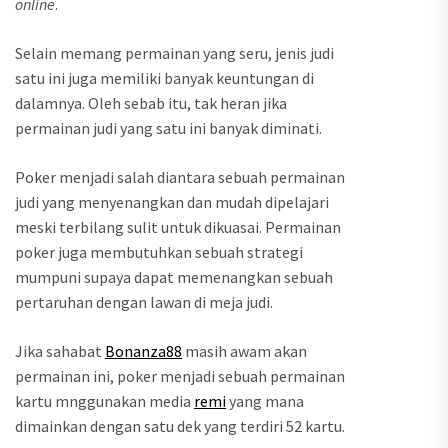
online
.
Selain memang permainan yang seru, jenis judi
satu ini juga memiliki banyak keuntungan di
dalamnya. Oleh sebab itu, tak heran jika
permainan judi yang satu ini banyak diminati.
Poker menjadi salah diantara sebuah permainan
judi yang menyenangkan dan mudah dipelajari
meski terbilang sulit untuk dikuasai. Permainan
poker juga membutuhkan sebuah strategi
mumpuni supaya dapat memenangkan sebuah
pertaruhan dengan lawan di meja judi.
Jika sahabat
Bonanza88
masih awam akan
permainan ini, poker menjadi sebuah permainan
kartu mnggunakan media
remi
yang mana
dimainkan dengan satu dek yang terdiri 52 kartu.