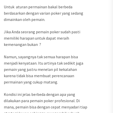
Untuk aturan permainan bakal berbeda
berdasarkan dengan varian poker yang sedang
dimainkan oleh pemain.
Jika Anda seorang pemain poker sudah pasti
memiliki harapan untuk dapat meraih
kemenangan bukan ?
Namun, sayangnya tak semua harapan bisa
menjadi kenyataan. Itu artinya tak sedikit juga
pemain yang justru menelan pil kekalahan
karena tidak bisa membuat perencanaan
permainan yang cukup matang.
Kondisi ini jelas berbeda dengan apa yang
dilakukan para pemain poker profesional. Di
mana, pemain bisa dengan cepat menyadari tiap