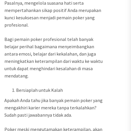
Pasalnya, mengelola suasana hati serta
mempertahankan sikap positif Anda merupakan
kunci kesuksesan menjadi pemain poker yang
profesional.
Bagi pemain poker profesional telah banyak
belajar perihal bagaimana menyeimbangkan
antara emosi, belajar dari kekalahan, dan juga
meningkatkan keterampilan dari waktu ke waktu
untuk dapat menghindari kesalahan di masa
mendatang.
Bersiaplah untuk Kalah
Apakah Anda tahu jika banyak pemain poker yang
mengakhiri karier mereka tanpa terkalahkan?
Sudah pasti jawabannya tidak ada.
Poker meski mengutamakan keterampilan, akan