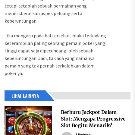
tetapi tetaplah sebuah permainan yang
menitikberatkan aspek peluang serta
keberuntungan.
Jika mengacu pada hal tersebut, maka terkadang
keterampilan paling seorang pemain poker yang
tinggi dapat saja dipecundangi oleh sebuah
keberuntungan. Jadi, tak ada yang namanya
pemain yang tak pernah terkalahkan dalam
poker ya.
LIHAT LAINNYA
Berburu Jackpot Dalam
Slot: Mengapa Progressive
Slot Begitu Menarik?
Miminwp