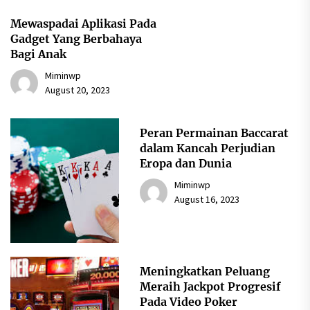
Mewaspadai Aplikasi Pada
Gadget Yang Berbahaya
Bagi Anak
Miminwp
August 20, 2023
Peran Permainan Baccarat
dalam Kancah Perjudian
Eropa dan Dunia
Miminwp
August 16, 2023
Meningkatkan Peluang
Meraih Jackpot Progresif
Pada Video Poker