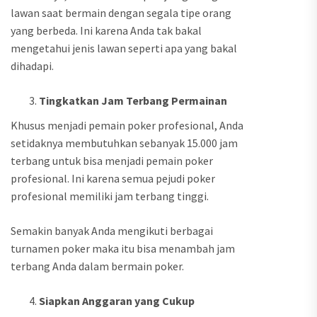
lawan saat bermain dengan segala tipe orang
yang berbeda. Ini karena Anda tak bakal
mengetahui jenis lawan seperti apa yang bakal
dihadapi.
Tingkatkan Jam Terbang Permainan
Khusus menjadi pemain poker profesional, Anda
setidaknya membutuhkan sebanyak 15.000 jam
terbang untuk bisa menjadi pemain poker
profesional. Ini karena semua pejudi poker
profesional memiliki jam terbang tinggi.
Semakin banyak Anda mengikuti berbagai
turnamen poker maka itu bisa menambah jam
terbang Anda dalam bermain poker.
Siapkan Anggaran yang Cukup