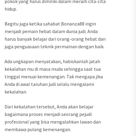
pokok yang harus dimiliki dalam meraih cita-cita
hidup.
Begitu juga ketika sahabat Bonanza88 ingin
menjadi pemain hebat dalam dunia judi. Anda
harus banyak belajar dari orang-orang hebat dan
juga penguasaan teknik permainan dengan baik.
Ada ungkapan menyatakan, habiskanlah jatah
kekalahan mu di masa muda sehingga saat tua
tinggal menuai kemenangan. Tak mengapa jika
Anda di awal taruhan judi selalu mengalami
kekalahan.
Dari kekalahan tersebut, Anda akan belajar
bagaimana proses menjadi seorang pejudi
profesional yang bisa mengalahkan lawan dan
membawa pulang kemenangan.