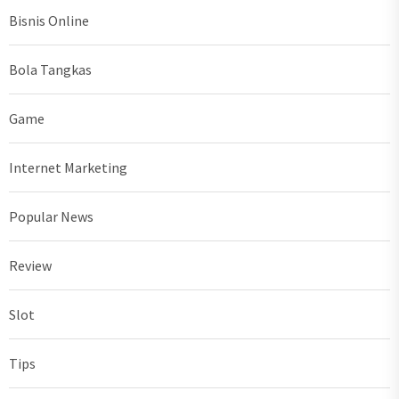
Bisnis Online
Bola Tangkas
Game
Internet Marketing
Popular News
Review
Slot
Tips