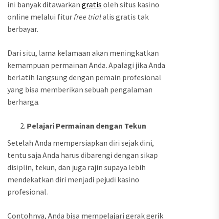
ini banyak ditawarkan
gratis
oleh situs kasino
online melalui fitur
free trial
alis gratis tak
berbayar.
Dari situ, lama kelamaan akan meningkatkan
kemampuan permainan Anda. Apalagi jika Anda
berlatih langsung dengan pemain profesional
yang bisa memberikan sebuah pengalaman
berharga.
Pelajari Permainan dengan Tekun
Setelah Anda mempersiapkan diri sejak dini,
tentu saja Anda harus dibarengi dengan sikap
disiplin, tekun, dan juga rajin supaya lebih
mendekatkan diri menjadi pejudi kasino
profesional.
Contohnya, Anda bisa mempelajari gerak gerik