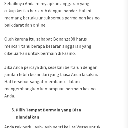
Sebaiknya Anda menyiapkan anggaran yang
cukup ketika bertaruh dengan bandar. Hal ini
memang berlaku untuk semua permainan kasino
baik darat dan online
Oleh karena itu, sahabat Bonanza88 harus
mencari tahu berapa besaran anggaran yang
dikeluarkan untuk bermain di kasino.
Jika Anda percaya diri, sesekali bertaruh dengan
jumlah lebih besar dari yang biasa Anda lakukan.
Hal tersebut sangat membantu dalam
mengembangkan kemampuan bermain kasino
Anda.
Pilih Tempat Bermain yang Bisa
Diandalkan
Anda tak perlu jauh-jauh pergi ke Las Vegas untuk