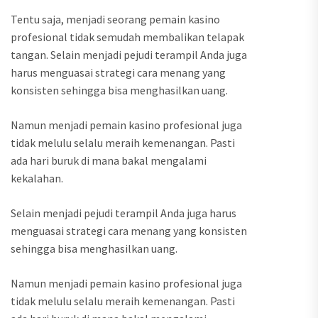
Tentu saja, menjadi seorang pemain kasino
profesional tidak semudah membalikan telapak
tangan. Selain menjadi pejudi terampil Anda juga
harus menguasai strategi cara menang yang
konsisten sehingga bisa menghasilkan uang.
Namun menjadi pemain kasino profesional juga
tidak melulu selalu meraih kemenangan. Pasti
ada hari buruk di mana bakal mengalami
kekalahan.
Selain menjadi pejudi terampil Anda juga harus
menguasai strategi cara menang yang konsisten
sehingga bisa menghasilkan uang.
Namun menjadi pemain kasino profesional juga
tidak melulu selalu meraih kemenangan. Pasti