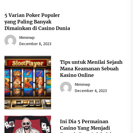
5 Varian Poker Populer
yang Paling Banyak
Dimainkan di Casino Dunia
Miminwp
December 8, 2023
Tips untuk Menilai Sejauh
Mana Keamanan Sebuah
Kasino Online
Miminwp
December 4, 2023
Ini Dia 5 Permainan
Casino Yang Menjadi