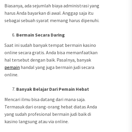
Biasanya, ada sejumlah biaya administrasi yang
harus Anda bayarkan di awal. Anggap saja itu
sebagai sebuah syarat memang harus dipenuhi.
Bermain Secara Daring
Saat ini sudah banyak tempat bermain kasino
online secara gratis. Anda bisa memanfaatkan
hal tersebut dengan baik. Pasalnya, banyak
pemain
handal yang juga bermain judi secara
online.
Banyak Belajar Dari Pemain Hebat
Mencari ilmu bisa datang dari mana saja.
Termasuk dari orang-orang hebat diatas Anda
yang sudah profesional bermain judi baik di
kasino langsung atau via online.