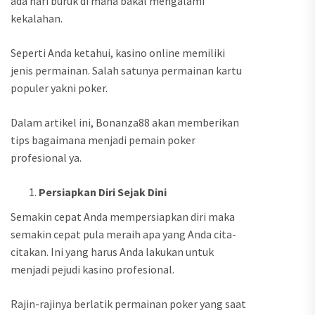
ada hari buruk di mana bakal mengalami
kekalahan.
Seperti Anda ketahui, kasino online memiliki
jenis permainan. Salah satunya permainan kartu
populer yakni poker.
Dalam artikel ini, Bonanza88 akan memberikan
tips bagaimana menjadi pemain poker
profesional ya.
Persiapkan Diri Sejak Dini
Semakin cepat Anda mempersiapkan diri maka
semakin cepat pula meraih apa yang Anda cita-
citakan. Ini yang harus Anda lakukan untuk
menjadi pejudi kasino profesional.
Rajin-rajinya berlatik permainan poker yang saat