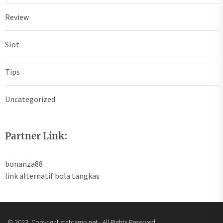
Review
Slot
Tips
Uncategorized
Partner Link:
bonanza88
link alternatif bola tangkas
© 2023. Copyright statcamp.net - All Rights Reserved.