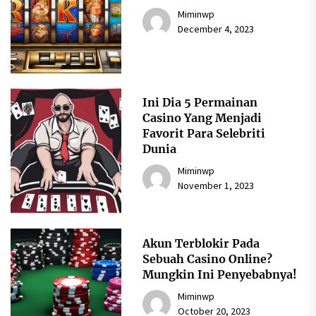
Miminwp
December 4, 2023
Ini Dia 5 Permainan
Casino Yang Menjadi
Favorit Para Selebriti
Dunia
Miminwp
November 1, 2023
Akun Terblokir Pada
Sebuah Casino Online?
Mungkin Ini Penyebabnya!
Miminwp
October 20, 2023