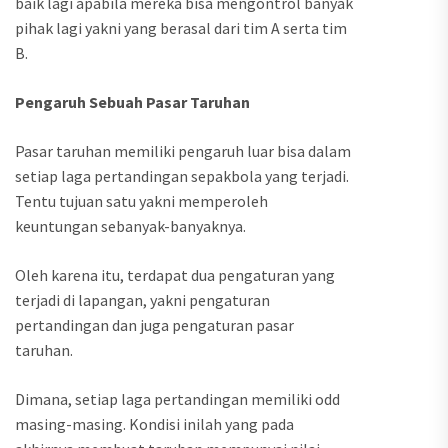
baik lagi apabila mereka bisa mengontrol banyak
pihak lagi yakni yang berasal dari tim A serta tim
B.
Pengaruh Sebuah Pasar Taruhan
Pasar taruhan memiliki pengaruh luar bisa dalam
setiap laga pertandingan sepakbola yang terjadi.
Tentu tujuan satu yakni memperoleh
keuntungan sebanyak-banyaknya.
Oleh karena itu, terdapat dua pengaturan yang
terjadi di lapangan, yakni pengaturan
pertandingan dan juga pengaturan pasar
taruhan.
Dimana, setiap laga pertandingan memiliki odd
masing-masing. Kondisi inilah yang pada