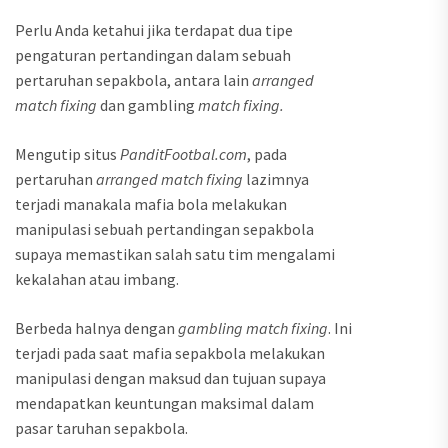
Perlu Anda ketahui jika terdapat dua tipe
pengaturan pertandingan dalam sebuah
pertaruhan sepakbola, antara lain
arranged
match fixing
dan gambling
match fixing.
Mengutip situs
PanditFootbal.com
, pada
pertaruhan
arranged match fixing
lazimnya
terjadi manakala mafia bola melakukan
manipulasi sebuah pertandingan sepakbola
supaya memastikan salah satu tim mengalami
kekalahan atau imbang.
Berbeda halnya dengan
gambling match fixing
. Ini
terjadi pada saat mafia sepakbola melakukan
manipulasi dengan maksud dan tujuan supaya
mendapatkan keuntungan maksimal dalam
pasar taruhan sepakbola.