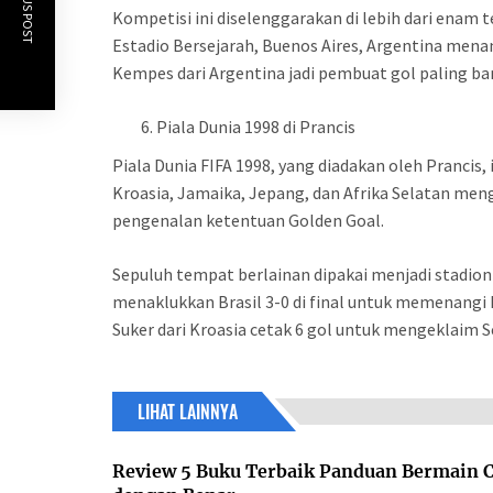
PREVIOUS POST
Kompetisi ini diselenggarakan di lebih dari enam t
Estadio Bersejarah, Buenos Aires, Argentina mena
Kempes dari Argentina jadi pembuat gol paling ban
Piala Dunia 1998 di Prancis
Piala Dunia FIFA 1998, yang diadakan oleh Prancis
Kroasia, Jamaika, Jepang, dan Afrika Selatan menga
pengenalan ketentuan Golden Goal.
Sepuluh tempat berlainan dipakai menjadi stadion
menaklukkan Brasil 3-0 di final untuk memenangi 
Suker dari Kroasia cetak 6 gol untuk mengeklaim 
LIHAT LAINNYA
Review 5 Buku Terbaik Panduan Bermain 