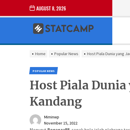
Skip
AUGUST 8, 2026
to
the
Statcamp
content
STATCAMP
Inspirasi Gaya Hidup Modern
Home
Popular News
Host Piala Dunia yang Ja
POPULAR NEWS
Host Piala Dunia 
Kandang
Miminwp
November 15, 2022
Menurut
Bonanza88
, sepak bola ialah olahraga te