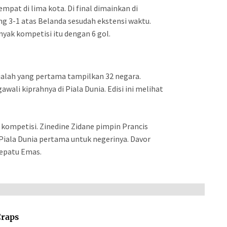
empat di lima kota. Di final dimainkan di
ng 3-1 atas Belanda sesudah ekstensi waktu.
yak kompetisi itu dengan 6 gol.
, ialah yang pertama tampilkan 32 negara.
wali kiprahnya di Piala Dunia. Edisi ini melihat
 kompetisi. Zinedine Zidane pimpin Prancis
Piala Dunia pertama untuk negerinya. Davor
Sepatu Emas.
Craps