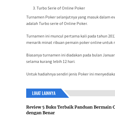
Turbo Serie of Online Poker
Turnamen Poker selanjutnya yang masuk dalam even
adalah Turbo serie of Online Poker.
Turnamen ini muncul pertama kali pada tahun 2012
menarik minat ribuan pemain poker online untuk
Biasanya turnamen ini diadakan pada bulan Januar
selama kurang lebih 12 hari.
Untuk hadiahnya sendiri jenis Poker ini menyediaka
LIHAT LAINNYA
Review 5 Buku Terbaik Panduan Bermain 
dengan Benar