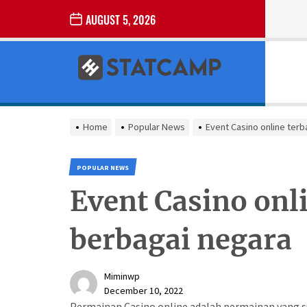
Skip
AUGUST 5, 2026
to
the
Statcamp
content
STATCAMP
Inspirasi Gaya Hidup Modern
Home
Popular News
Event Casino online terb
POPULAR NEWS
Event Casino onli
berbagai negara
Miminwp
December 10, 2022
Permainan Casino online adalah permainan yang su