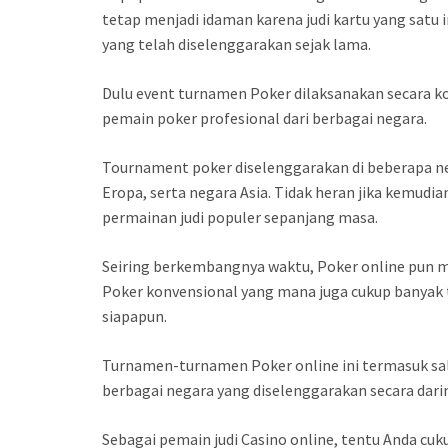
tetap menjadi idaman karena judi kartu yang satu
yang telah diselenggarakan sejak lama.
Dulu event turnamen Poker dilaksanakan secara kon
pemain poker profesional dari berbagai negara.
Tournament poker diselenggarakan di beberapa ne
Eropa, serta negara Asia. Tidak heran jika kemudia
permainan judi populer sepanjang masa.
Seiring berkembangnya waktu, Poker online pun m
Poker konvensional yang mana juga cukup banyak t
siapapun.
Turnamen-turnamen Poker online ini termasuk sala
berbagai negara yang diselenggarakan secara dari
Sebagai pemain judi Casino online, tentu Anda cuk