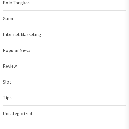
Bola Tangkas
Game
Internet Marketing
Popular News
Review
Slot
Tips
Uncategorized