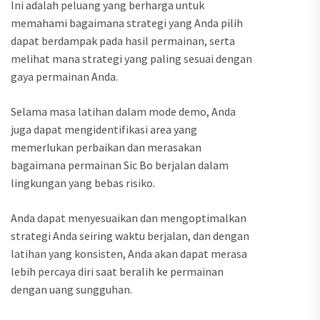
Ini adalah peluang yang berharga untuk
memahami bagaimana strategi yang Anda pilih
dapat berdampak pada hasil permainan, serta
melihat mana strategi yang paling sesuai dengan
gaya permainan Anda.
Selama masa latihan dalam mode demo, Anda
juga dapat mengidentifikasi area yang
memerlukan perbaikan dan merasakan
bagaimana permainan Sic Bo berjalan dalam
lingkungan yang bebas risiko.
Anda dapat menyesuaikan dan mengoptimalkan
strategi Anda seiring waktu berjalan, dan dengan
latihan yang konsisten, Anda akan dapat merasa
lebih percaya diri saat beralih ke permainan
dengan uang sungguhan.