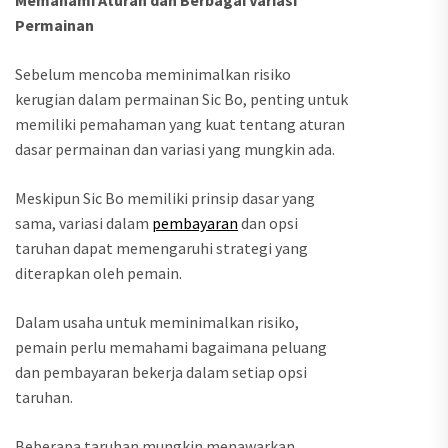
Permainan
Sebelum mencoba meminimalkan risiko
kerugian dalam permainan Sic Bo, penting untuk
memiliki pemahaman yang kuat tentang aturan
dasar permainan dan variasi yang mungkin ada.
Meskipun Sic Bo memiliki prinsip dasar yang
sama, variasi dalam
pembayaran
dan opsi
taruhan dapat memengaruhi strategi yang
diterapkan oleh pemain.
Dalam usaha untuk meminimalkan risiko,
pemain perlu memahami bagaimana peluang
dan pembayaran bekerja dalam setiap opsi
taruhan.
Beberapa taruhan mungkin menawarkan