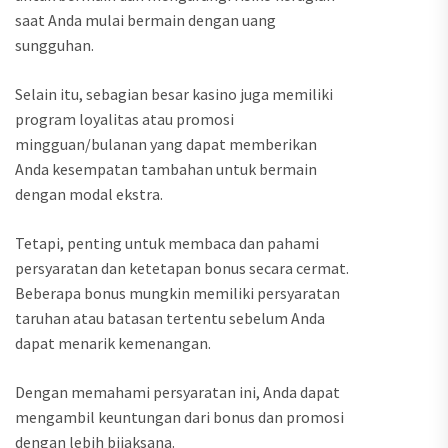
saat Anda mulai bermain dengan uang
sungguhan.
Selain itu, sebagian besar kasino juga memiliki
program loyalitas atau promosi
mingguan/bulanan yang dapat memberikan
Anda kesempatan tambahan untuk bermain
dengan modal ekstra.
Tetapi, penting untuk membaca dan pahami
persyaratan dan ketetapan bonus secara cermat.
Beberapa bonus mungkin memiliki persyaratan
taruhan atau batasan tertentu sebelum Anda
dapat menarik kemenangan.
Dengan memahami persyaratan ini, Anda dapat
mengambil keuntungan dari bonus dan promosi
dengan lebih bijaksana.