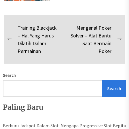
Post
Training Blackjack
Mengenal Poker
– Hal Yang Harus
Solver – Alat Bantu
navigation
Previous
Nex
Dilatih Dalam
Saat Bermain
post:
pos
Permainan
Poker
Search
Search
Paling Baru
Berburu Jackpot Dalam Slot: Mengapa Progressive Slot Begitu