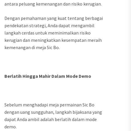
antara peluang kemenangan dan risiko kerugian.
Dengan pemahaman yang kuat tentang berbagai
pendekatan strategi, Anda dapat mengambil
langkah cerdas untuk meminimalkan risiko
kerugian dan meningkatkan kesempatan meraih
kemenangan di meja Sic Bo.
Berlatih Hingga Mahir Dalam Mode Demo
Sebelum menghadapi meja permainan Sic Bo
dengan uang sungguhan, langkah bijaksana yang
dapat Anda ambil adalah berlatih dalam mode
demo.