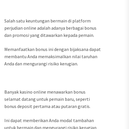
Salah satu keuntungan bermain di platform
perjudian online adalah adanya berbagai bonus
dan promosi yang ditawarkan kepada pemain.
Memanfaatkan bonus ini dengan bijaksana dapat
membantu Anda memaksimalkan nilai taruhan
Anda dan mengurangi risiko kerugian.
Banyak kasino online menawarkan bonus
selamat datang untuk pemain baru, seperti
bonus deposit pertama atau putaran gratis.
Ini dapat memberikan Anda modal tambahan
untuk bermain dan mengurangi risiko kerugian