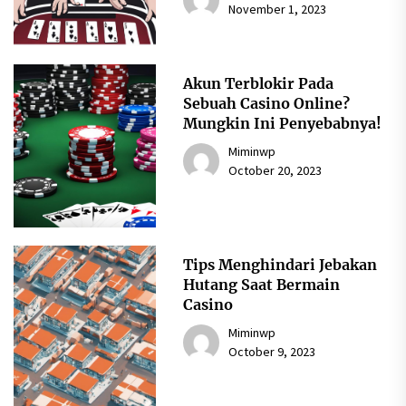
November 1, 2023
Akun Terblokir Pada
Sebuah Casino Online?
Mungkin Ini Penyebabnya!
Miminwp
October 20, 2023
Tips Menghindari Jebakan
Hutang Saat Bermain
Casino
Miminwp
October 9, 2023