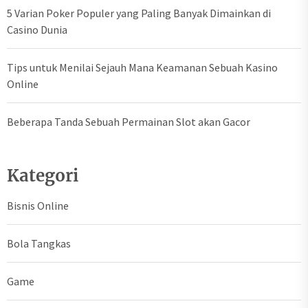
5 Varian Poker Populer yang Paling Banyak Dimainkan di
Casino Dunia
Tips untuk Menilai Sejauh Mana Keamanan Sebuah Kasino
Online
Beberapa Tanda Sebuah Permainan Slot akan Gacor
Kategori
Bisnis Online
Bola Tangkas
Game