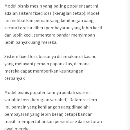
Model bisnis mesin yang paling populer saat ini
adalah sistem fixed loss (kerugian tetap). Model
ini melibatkan pemain yang kehilangan uang
secara teratur diberi pembayaran yang lebih kecil
dan lebih kecil sementara bandar menyimpan
lebih banyak uang mereka.
Sistem fixed loss biasanya ditemukan di kasino
yang melayani pemain papan atas, di mana
mereka dapat memberikan keuntungan
terbanyak.
Model bisnis populer lainnya adalah sistem
variable loss (kerugian variabel). Dalam sistem
ini, pemain yang kehilangan uang dihadiahi
pembayaran yang lebih besar, tetapi bandar
masih mempertahankan persentase dari setoran
awal mereka.