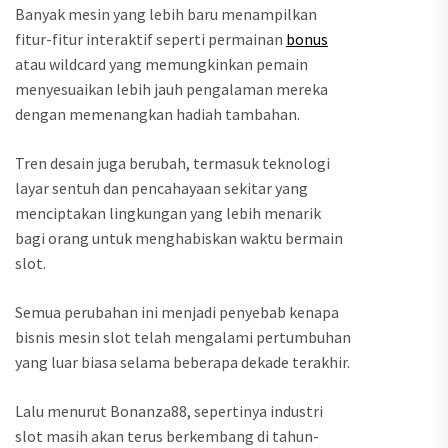
Banyak mesin yang lebih baru menampilkan
fitur-fitur interaktif seperti permainan
bonus
atau wildcard yang memungkinkan pemain
menyesuaikan lebih jauh pengalaman mereka
dengan memenangkan hadiah tambahan.
Tren desain juga berubah, termasuk teknologi
layar sentuh dan pencahayaan sekitar yang
menciptakan lingkungan yang lebih menarik
bagi orang untuk menghabiskan waktu bermain
slot.
Semua perubahan ini menjadi penyebab kenapa
bisnis mesin slot telah mengalami pertumbuhan
yang luar biasa selama beberapa dekade terakhir.
Lalu menurut Bonanza88, sepertinya industri
slot masih akan terus berkembang di tahun-