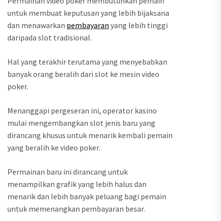
Permainan video poker membutuhkan pemain
untuk membuat keputusan yang lebih bijaksana
dan menawarkan
pembayaran
yang lebih tinggi
daripada slot tradisional.
Hal yang terakhir terutama yang menyebabkan
banyak orang beralih dari slot ke mesin video
poker.
Menanggapi pergeseran ini, operator kasino
mulai mengembangkan slot jenis baru yang
dirancang khusus untuk menarik kembali pemain
yang beralih ke video poker.
Permainan baru ini dirancang untuk
menampilkan grafik yang lebih halus dan
menarik dan lebih banyak peluang bagi pemain
untuk memenangkan pembayaran besar.