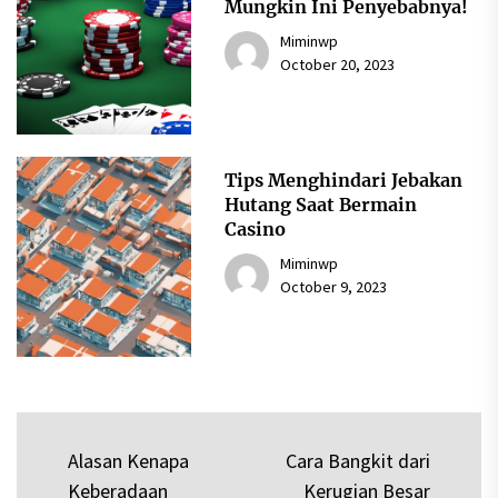
Mungkin Ini Penyebabnya!
Miminwp
October 20, 2023
Tips Menghindari Jebakan
Hutang Saat Bermain
Casino
Miminwp
October 9, 2023
Post
Alasan Kenapa
Cara Bangkit dari
Keberadaan
Kerugian Besar