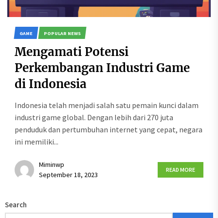
GAME
POPULAR NEWS
Mengamati Potensi
Perkembangan Industri Game
di Indonesia
Indonesia telah menjadi salah satu pemain kunci dalam
industri game global. Dengan lebih dari 270 juta
penduduk dan pertumbuhan internet yang cepat, negara
ini memiliki...
Miminwp
READ MORE
September 18, 2023
Search