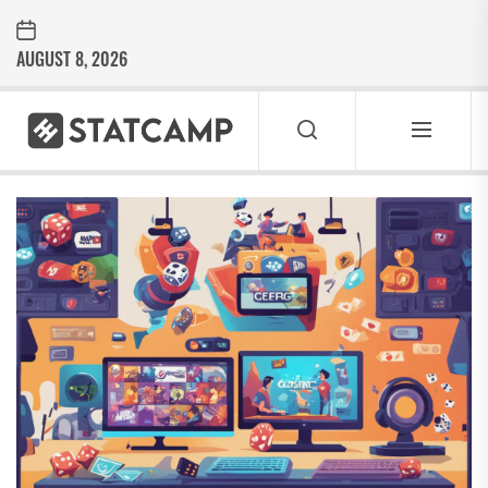
Skip
to
AUGUST 8, 2026
the
content
Statcamp
STATCAMP
Inspirasi Gaya Hidup Modern