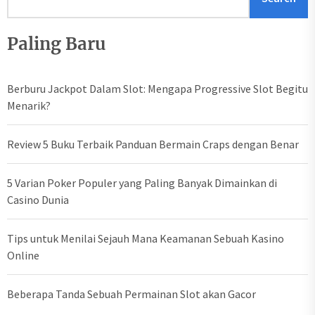
Paling Baru
Berburu Jackpot Dalam Slot: Mengapa Progressive Slot Begitu
Menarik?
Review 5 Buku Terbaik Panduan Bermain Craps dengan Benar
5 Varian Poker Populer yang Paling Banyak Dimainkan di
Casino Dunia
Tips untuk Menilai Sejauh Mana Keamanan Sebuah Kasino
Online
Beberapa Tanda Sebuah Permainan Slot akan Gacor