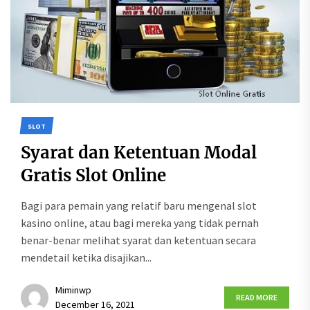
SLOT
Syarat dan Ketentuan Modal
Gratis Slot Online
Bagi para pemain yang relatif baru mengenal slot
kasino online, atau bagi mereka yang tidak pernah
benar-benar melihat syarat dan ketentuan secara
mendetail ketika disajikan...
Miminwp
READ MORE
December 16, 2021