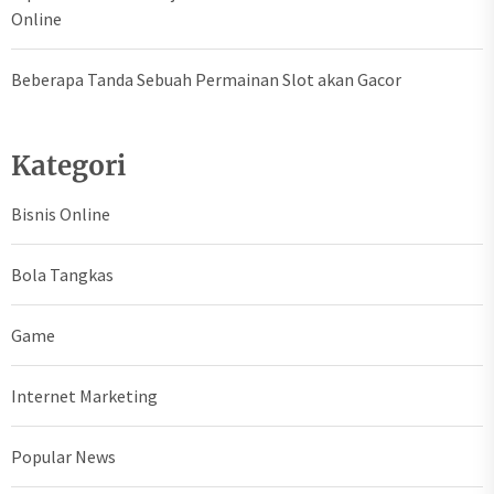
Online
Beberapa Tanda Sebuah Permainan Slot akan Gacor
Kategori
Bisnis Online
Bola Tangkas
Game
Internet Marketing
Popular News